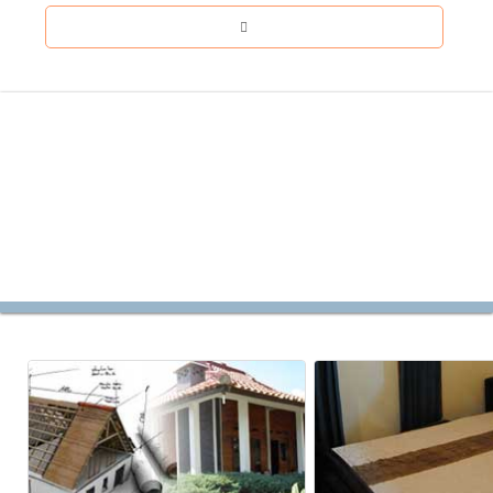
HOME
PAKET HARGA SEWA VILLA
INFO LOKASI
SYARAT & KETENTUAN
HUBUNGI KAMI